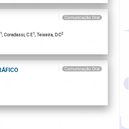
Comunicação Oral
1
1
2
, Coradassi, C.E
, Teixeira, D.C
Comunicação Oral
RÁFICO