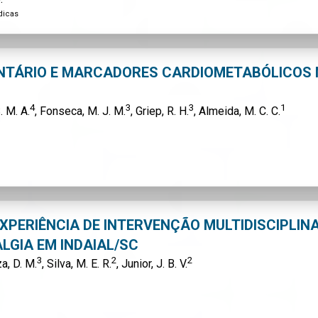
dicas
TÁRIO E MARCADORES CARDIOMETABÓLICOS
4
3
3
1
. M. A.
, Fonseca, M. J. M.
, Griep, R. H.
, Almeida, M. C. C.
EXPERIÊNCIA DE INTERVENÇÃO MULTIDISCIPLIN
LGIA EM INDAIAL/SC
3
2
2
a, D. M.
, Silva, M. E. R.
, Junior, J. B. V.