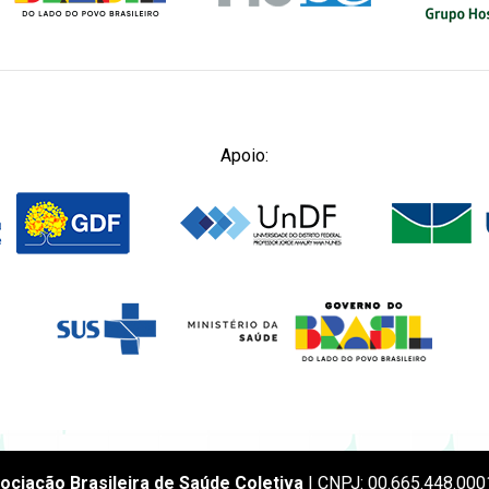
Apoio:
ociação Brasileira de Saúde Coletiva
| CNPJ: 00.665.448.000