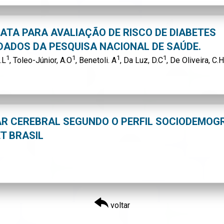
TA PARA AVALIAÇÃO DE RISCO DE DIABETES
 DADOS DA PESQUISA NACIONAL DE SAÚDE.
1
1
1
1
.L
, Toleo-Júnior, A.O
, Benetoli. A
, Da Luz, D.C
, De Oliveira, C.H
AR CEREBRAL SEGUNDO O PERFIL SOCIODEMOG
T BRASIL
voltar