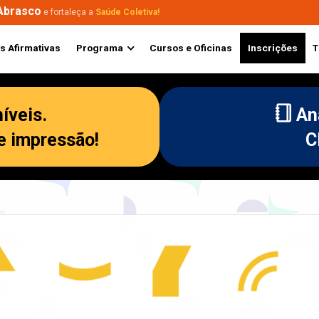
Abrasco
e fortaleça a
Saúde Coletiva!
s Afirmativas
Programa
Cursos e Oficinas
Inscrições
T
íveis.
An
de impressão!
C