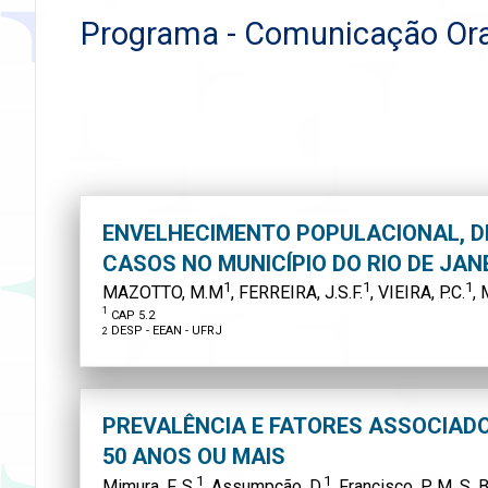
Programa - Comunicação Oral 
ENVELHECIMENTO POPULACIONAL, D
CASOS NO MUNICÍPIO DO RIO DE JAN
1
1
1
MAZOTTO, M.M
, FERREIRA, J.S.F.
, VIEIRA, P.C.
,
1
CAP 5.2
DESP - EEAN - UFRJ
2
PREVALÊNCIA E FATORES ASSOCIAD
50 ANOS OU MAIS
1
1
Mimura, F. S.
, Assumpção, D.
, Francisco, P. M. S. B