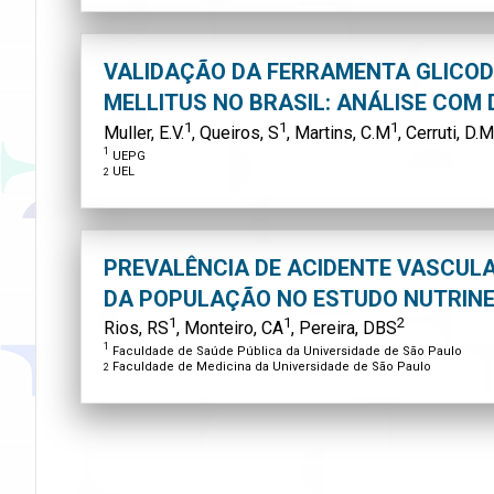
VALIDAÇÃO DA FERRAMENTA GLICODA
MELLITUS NO BRASIL: ANÁLISE COM
1
1
1
Muller, E.V.
, Queiros, S
, Martins, C.M
, Cerruti, D.M
1
UEPG
UEL
2
PREVALÊNCIA DE ACIDENTE VASCUL
DA POPULAÇÃO NO ESTUDO NUTRINE
1
1
2
Rios, RS
, Monteiro, CA
, Pereira, DBS
1
Faculdade de Saúde Pública da Universidade de São Paulo
Faculdade de Medicina da Universidade de São Paulo
2