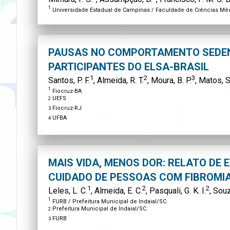
1
Universidade Estadual de Campinas / Faculdade de Ciências Mé
PAUSAS NO COMPORTAMENTO SEDEN
PARTICIPANTES DO ELSA-BRASIL
1
2
3
Santos, P. F.
, Almeida, R. T.
, Moura, B. P.
, Matos, S
1
Fiocruz-BA
UEFS
2
Fiocruz-RJ
3
UFBA
4
MAIS VIDA, MENOS DOR: RELATO DE 
CUIDADO DE PESSOAS COM FIBROMIA
1
2
2
Leles, L. C.
, Almeida, E. C.
, Pasquali, G. K. I.
, Souz
1
FURB / Prefeitura Municipal de Indaial/SC
Prefeitura Municipal de Indaial/SC
2
FURB
3